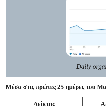
Daily orga
Μέσα στις πρώτες 25 ημέρες του Μα
Δείκτης
Α