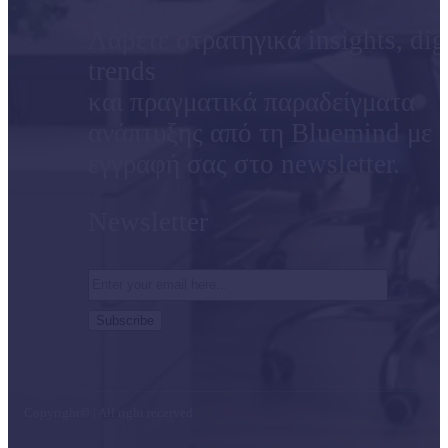
Λάβετε στρατηγικά insights, dig
trends
και πραγματικά παραδείγματα
ανάπτυξης από τη Bluemind με 
εγγραφή σας στο newsletter.
Newsletter
Copyright
©
| All right recerved