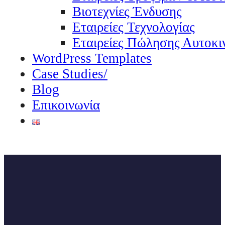
Βιοτεχνίες Ένδυσης
Εταιρείες Τεχνολογίας
Εταιρείες Πώλησης Αυτοκι
WordPress Templates
Case Studies/
Blog
Επικοινωνία