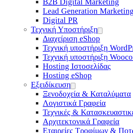
B2B Digital Marketing
Lead Generation Marketin
Digital PR
Τεχνική Υποστήριξη
Διαχείριση eShop
Τεχνική υποστήριξη WordP
Τεχνική υποστήριξη Wooc
Hosting Ιστοσελίδας
Hosting eShop
Εξειδίκευση
Ξενοδοχεία & Καταλύματα
Λογιστικά Γραφεία
Τεχνικές & Κατασκευαστικέ
Αρχιτεκτονικά Γραφεία
Εταιρείες Τροφίμων & Πο