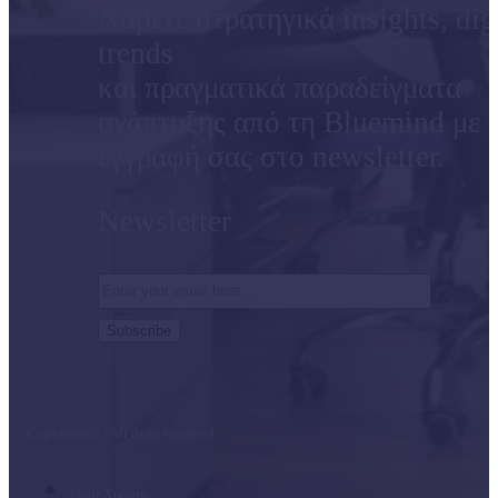
Λάβετε στρατηγικά insights, dig
trends
και πραγματικά παραδείγματα
ανάπτυξης από τη Bluemind με 
εγγραφή σας στο newsletter.
Newsletter
Copyright
©
| All right recerved
Όροι Χρήσης