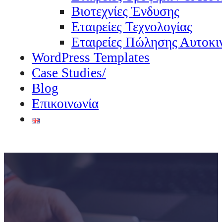
Βιοτεχνίες Ένδυσης
Εταιρείες Τεχνολογίας
Εταιρείες Πώλησης Αυτοκι
WordPress Templates
Case Studies/
Blog
Επικοινωνία