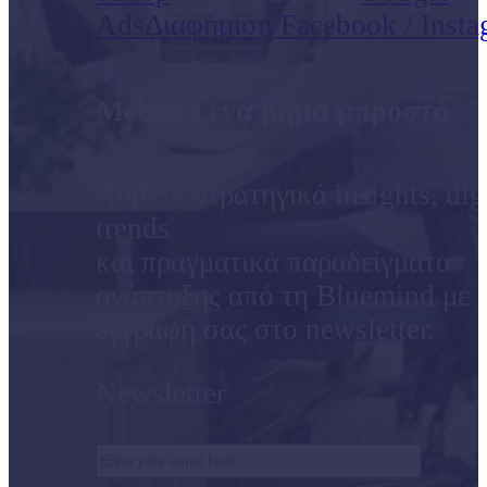
Ads
Διαφήμιση Facebook / Inst
Μείνετε ένα βήμα μπροστά
Λάβετε στρατηγικά insights, dig
trends
και πραγματικά παραδείγματα
ανάπτυξης από τη Bluemind με 
εγγραφή σας στο newsletter.
Newsletter