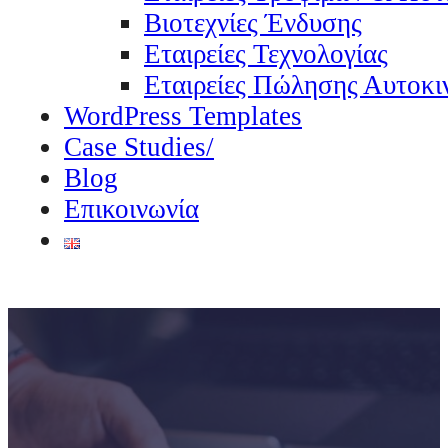
Βιοτεχνίες Ένδυσης
Εταιρείες Τεχνολογίας
Εταιρείες Πώλησης Αυτοκι
WordPress Templates
Case Studies/
Blog
Επικοινωνία