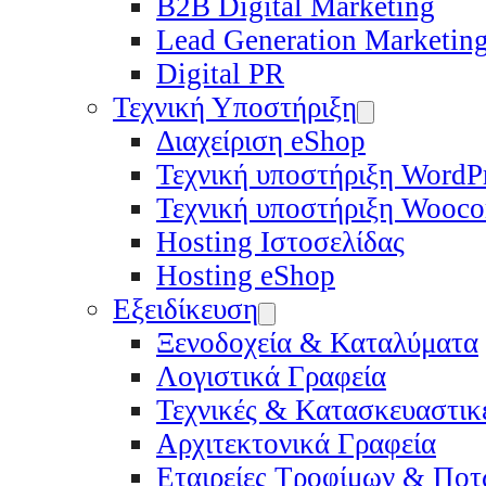
B2B Digital Marketing
Lead Generation Marketin
Digital PR
Τεχνική Υποστήριξη
Διαχείριση eShop
Τεχνική υποστήριξη WordP
Τεχνική υποστήριξη Wooc
Hosting Ιστοσελίδας
Hosting eShop
Εξειδίκευση
Ξενοδοχεία & Καταλύματα
Λογιστικά Γραφεία
Τεχνικές & Κατασκευαστικέ
Αρχιτεκτονικά Γραφεία
Εταιρείες Τροφίμων & Πο