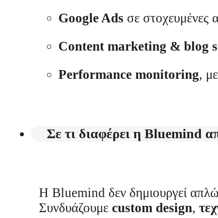
Google Ads
σε στοχευμένες α
Content marketing & blog s
Performance monitoring
, μ
Σε τι διαφέρει η Bluemind α
Η Bluemind δεν δημιουργεί απλώ
Συνδυάζουμε
custom design
,
τε