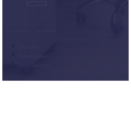
Copyright
©
| All right recerved
Όροι Χρήσης
Πολιτική Cookies
Πολιτική Απορρήτου