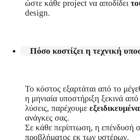
ώστε κάθε project να αποδίδει
το
design.
Πόσο κοστίζει η τεχνική υπο
Το κόστος εξαρτάται από το μέγεθ
η μηνιαία υποστήριξη ξεκινά απ
λύσεις, παρέχουμε
εξειδικευμέν
ανάγκες σας.
Σε κάθε περίπτωση, η επένδυσή σ
προβλήματος εκ των υστέρων.