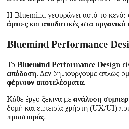
Η Bluemind γεφυρώνει αυτό το κενό:
άρτιες
και
αποδοτικές στα οργανικά
Bluemind Performance Des
Το
Bluemind Performance Design
εί
απόδοση
. Δεν δημιουργούμε απλώς ό
φέρνουν αποτελέσματα
.
Κάθε έργο ξεκινά με
ανάλυση συμπερ
δομή και εμπειρία χρήστη (UX/UI) που
προσφοράς.