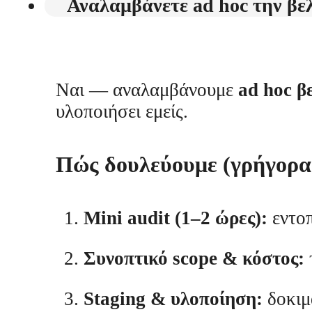
Αναλαμβάνετε ad hoc την βε
Ναι — αναλαμβάνουμε
ad hoc β
υλοποιήσει εμείς.
Πώς δουλεύουμε (γρήγορα
Mini audit (1–2 ώρες):
εντοπ
Συνοπτικό scope & κόστος:
Staging & υλοποίηση:
δοκιμά