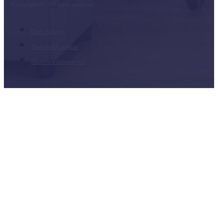
Copyright
©
| All right recerved
Όροι Χρήσης
Πολιτική Cookies
Πολιτική Απορρήτου