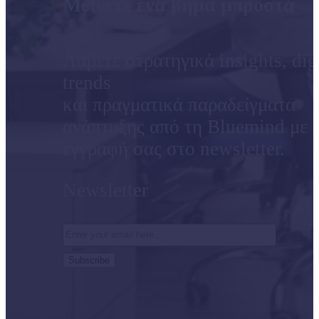
Μείνετε ένα βήμα μπροστά
Λάβετε στρατηγικά insights, dig
trends
και πραγματικά παραδείγματα
ανάπτυξης από τη Bluemind με 
εγγραφή σας στο newsletter.
Newsletter