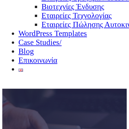
Βιοτεχνίες Ένδυσης
Εταιρείες Τεχνολογίας
Εταιρείες Πώλησης Αυτοκι
WordPress Templates
Case Studies/
Blog
Επικοινωνία