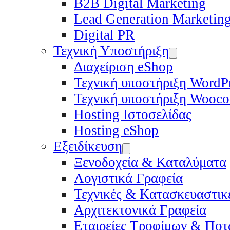
B2B Digital Marketing
Lead Generation Marketin
Digital PR
Τεχνική Υποστήριξη
Διαχείριση eShop
Τεχνική υποστήριξη WordP
Τεχνική υποστήριξη Wooc
Hosting Ιστοσελίδας
Hosting eShop
Εξειδίκευση
Ξενοδοχεία & Καταλύματα
Λογιστικά Γραφεία
Τεχνικές & Κατασκευαστικέ
Αρχιτεκτονικά Γραφεία
Εταιρείες Τροφίμων & Πο