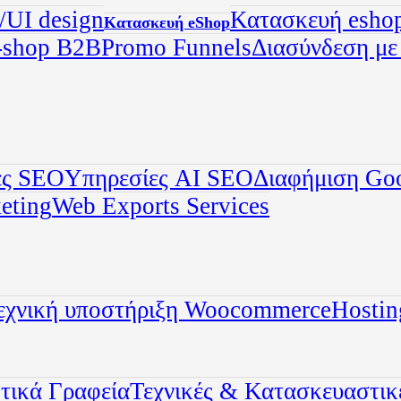
UI design
Κατασκευή eshop
Κατασκευή eShop
-shop B2B
Promo Funnels
Διασύνδεση μ
ες SEO
Υπηρεσίες AI SEO
Διαφήμιση Go
eting
Web Exports Services
εχνική υποστήριξη Woocommerce
Hostin
τικά Γραφεία
Τεχνικές & Κατασκευαστικέ