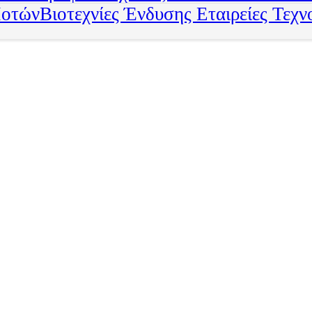
Ποτών
Βιοτεχνίες Ένδυσης
Εταιρείες Τεχν