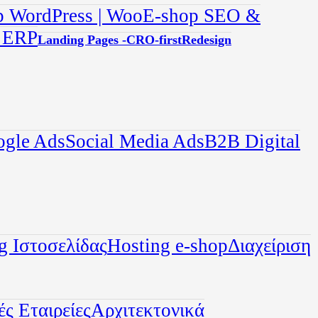
 WordPress | Woo
E-shop SEO &
ε ERP
Landing Pages -CRO-first
Redesign
ogle Ads
Social Media Ads
B2B Digital
g Ιστοσελίδας
Hosting e-shop
Διαχείριση
ς Εταιρείες
Αρχιτεκτονικά