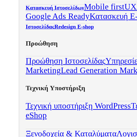
Mobile first
UX/
Κατασκευή Ιστοσελίδων
Google Ads Ready
Κατασκευή E
Ιστοσελίδας
Redesign E-shop
Προώθηση
Προώθηση Ιστοσελίδας
Υπηρεσί
Marketing
Lead Generation Mark
Τεχνική Υποστήριξη
Τεχνική υποστήριξη WordPress
Τ
eShop
Ξενοδοχεία & Καταλύματα
Λογισ