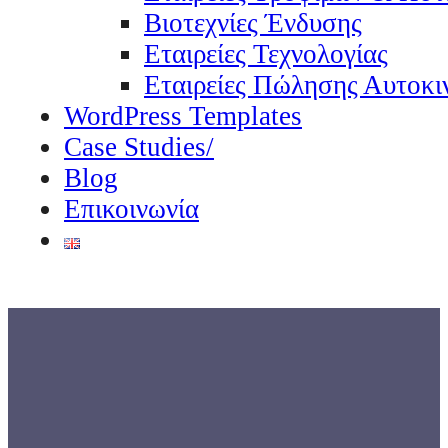
Βιοτεχνίες Ένδυσης
Εταιρείες Τεχνολογίας
Εταιρείες Πώλησης Αυτοκι
WordPress Templates
Case Studies/
Blog
Επικοινωνία