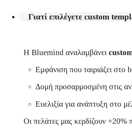
Γιατί επιλέγετε custom templ
Η Bluemind αναλαμβάνει
custom
Εμφάνιση που ταιριάζει στο b
Δομή προσαρμοσμένη στις ανά
Ευελιξία για ανάπτυξη στο μέ
Οι πελάτες μας κερδίζουν +20% π