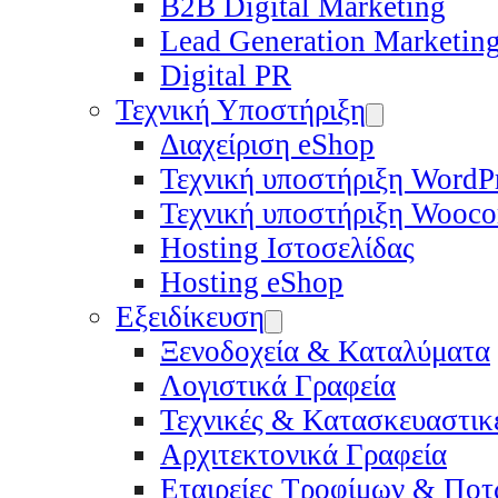
B2B Digital Marketing
Lead Generation Marketin
Digital PR
Τεχνική Υποστήριξη
Διαχείριση eShop
Τεχνική υποστήριξη WordP
Τεχνική υποστήριξη Wooc
Hosting Ιστοσελίδας
Hosting eShop
Εξειδίκευση
Ξενοδοχεία & Καταλύματα
Λογιστικά Γραφεία
Τεχνικές & Κατασκευαστικέ
Αρχιτεκτονικά Γραφεία
Εταιρείες Τροφίμων & Πο