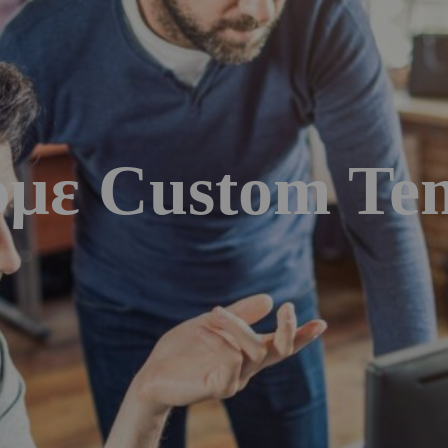
υμε Custom Te