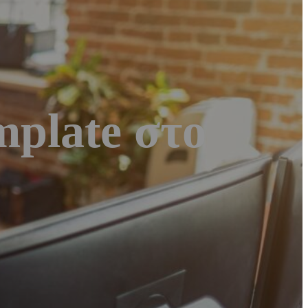
mplate στο