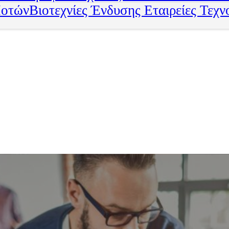
Ποτών
Βιοτεχνίες Ένδυσης
Εταιρείες Τεχν