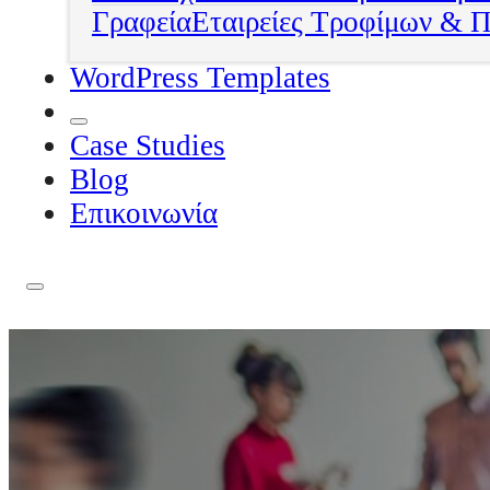
Γραφεία
Εταιρείες Τροφίμων & 
WordPress Templates
Case Studies
Blog
Επικοινωνία