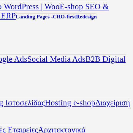
 WordPress | Woo
E-shop SEO &
ε ERP
Landing Pages -CRO-first
Redesign
ogle Ads
Social Media Ads
B2B Digital
g Ιστοσελίδας
Hosting e-shop
Διαχείριση
ς Εταιρείες
Αρχιτεκτονικά