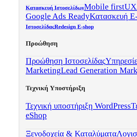
Mobile first
UX/
Κατασκευή Ιστοσελίδων
Google Ads Ready
Κατασκευή E
Ιστοσελίδας
Redesign E-shop
Προώθηση
Προώθηση Ιστοσελίδας
Υπηρεσί
Marketing
Lead Generation Mark
Τεχνική Υποστήριξη
Τεχνική υποστήριξη WordPress
Τ
eShop
Ξενοδοχεία & Καταλύματα
Λογισ