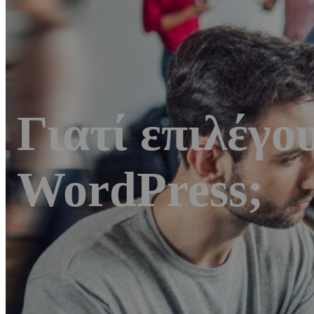
Γιατί επιλέγο
WordPress;