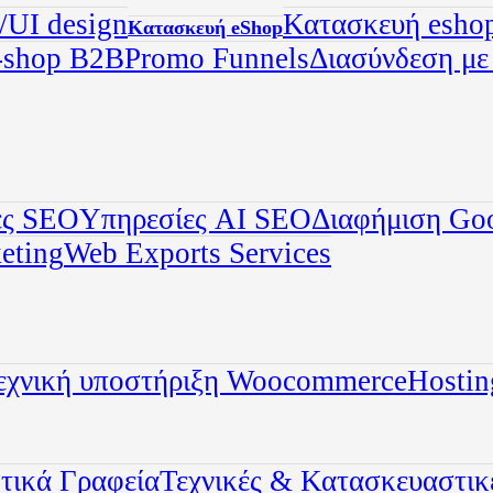
UI design
Κατασκευή eshop
Κατασκευή eShop
-shop B2B
Promo Funnels
Διασύνδεση μ
ες SEO
Υπηρεσίες AI SEO
Διαφήμιση Go
eting
Web Exports Services
εχνική υποστήριξη Woocommerce
Hostin
τικά Γραφεία
Τεχνικές & Κατασκευαστικέ