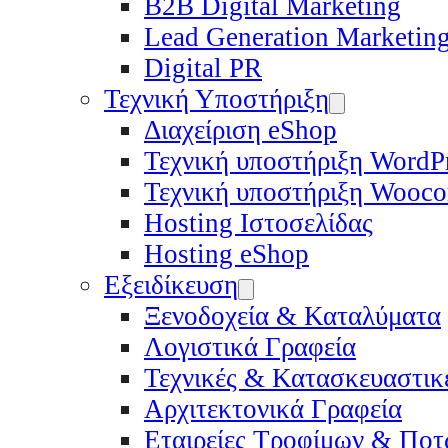
B2B Digital Marketing
Lead Generation Marketin
Digital PR
Τεχνική Υποστήριξη
Διαχείριση eShop
Τεχνική υποστήριξη WordP
Τεχνική υποστήριξη Wooc
Hosting Ιστοσελίδας
Hosting eShop
Εξειδίκευση
Ξενοδοχεία & Καταλύματα
Λογιστικά Γραφεία
Τεχνικές & Κατασκευαστικέ
Αρχιτεκτονικά Γραφεία
Εταιρείες Τροφίμων & Πο