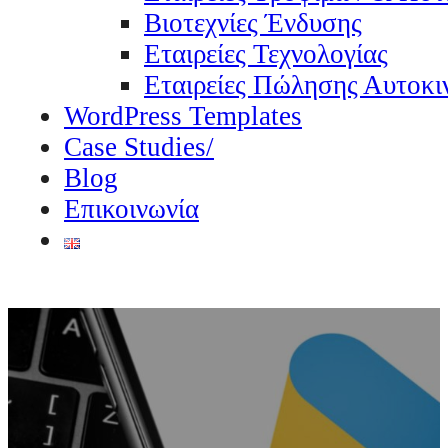
Βιοτεχνίες Ένδυσης
Εταιρείες Τεχνολογίας
Εταιρείες Πώλησης Αυτοκι
WordPress Templates
Case Studies/
Blog
Επικοινωνία