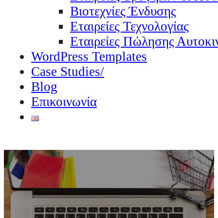
Βιοτεχνίες Ένδυσης
Εταιρείες Τεχνολογίας
Εταιρείες Πώλησης Αυτοκι
WordPress Templates
Case Studies/
Blog
Επικοινωνία