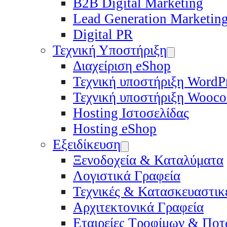
B2B Digital Marketing
Lead Generation Marketin
Digital PR
Τεχνική Υποστήριξη
Διαχείριση eShop
Τεχνική υποστήριξη WordP
Τεχνική υποστήριξη Wooc
Hosting Ιστοσελίδας
Hosting eShop
Εξειδίκευση
Ξενοδοχεία & Καταλύματα
Λογιστικά Γραφεία
Τεχνικές & Κατασκευαστικέ
Αρχιτεκτονικά Γραφεία
Εταιρείες Τροφίμων & Πο