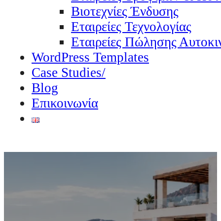
Βιοτεχνίες Ένδυσης
Εταιρείες Τεχνολογίας
Εταιρείες Πώλησης Αυτοκι
WordPress Templates
Case Studies/
Blog
Επικοινωνία