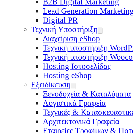
B2B Digital Marketing
Lead Generation Marketin
Digital PR
Τεχνική Υποστήριξη
Διαχείριση eShop
Τεχνική υποστήριξη WordP
Τεχνική υποστήριξη Wooc
Hosting Ιστοσελίδας
Hosting eShop
Εξειδίκευση
Ξενοδοχεία & Καταλύματα
Λογιστικά Γραφεία
Τεχνικές & Κατασκευαστικέ
Αρχιτεκτονικά Γραφεία
Εταιρείες Τροφίμων & Πο