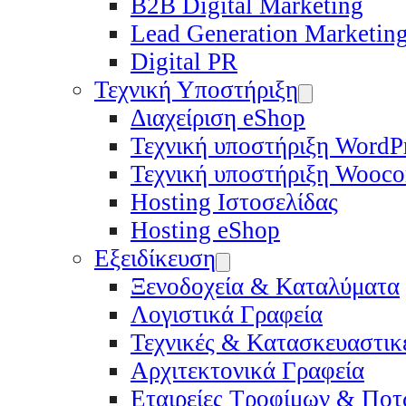
B2B Digital Marketing
Lead Generation Marketin
Digital PR
Τεχνική Υποστήριξη
Διαχείριση eShop
Τεχνική υποστήριξη WordP
Τεχνική υποστήριξη Wooc
Hosting Ιστοσελίδας
Hosting eShop
Εξειδίκευση
Ξενοδοχεία & Καταλύματα
Λογιστικά Γραφεία
Τεχνικές & Κατασκευαστικέ
Αρχιτεκτονικά Γραφεία
Εταιρείες Τροφίμων & Πο