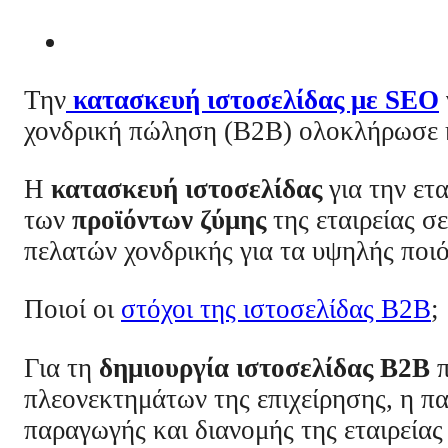
Την
κατασκευή ιστοσελίδας με SEO
χονδρική πώληση (B2B) ολοκλήρωσε 
Η
κατασκευή ιστοσελίδας
για την ετ
των
προϊόντων ζύμης
της εταιρείας σ
πελατών χονδρικής για τα υψηλής ποιό
Ποιοί οι
στόχοι της ιστοσελίδας B2B
;
Για τη
δημιουργία ιστοσελίδας
Β2Β
π
πλεονεκτημάτων της επιχείρησης, η π
παραγωγής και διανομής της εταιρεί