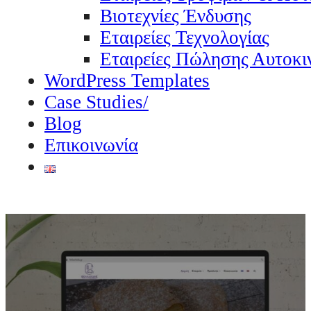
Βιοτεχνίες Ένδυσης
Εταιρείες Τεχνολογίας
Εταιρείες Πώλησης Αυτοκι
WordPress Templates
Case Studies/
Blog
Επικοινωνία