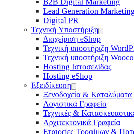
B2B Digital Marketing
Lead Generation Marketin
Digital PR
Τεχνική Υποστήριξη
Διαχείριση eShop
Τεχνική υποστήριξη WordP
Τεχνική υποστήριξη Wooc
Hosting Ιστοσελίδας
Hosting eShop
Εξειδίκευση
Ξενοδοχεία & Καταλύματα
Λογιστικά Γραφεία
Τεχνικές & Κατασκευαστικέ
Αρχιτεκτονικά Γραφεία
Εταιρείες Τροφίμων & Πο