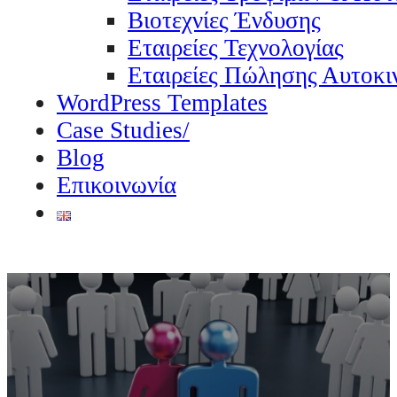
Βιοτεχνίες Ένδυσης
Εταιρείες Τεχνολογίας
Εταιρείες Πώλησης Αυτοκι
WordPress Templates
Case Studies/
Blog
Επικοινωνία