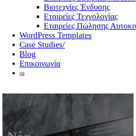
Βιοτεχνίες Ένδυσης
Εταιρείες Τεχνολογίας
Εταιρείες Πώλησης Αυτοκι
WordPress Templates
Case Studies/
Blog
Επικοινωνία