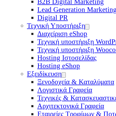
B2B Digital Marketing
Lead Generation Marketin
Digital PR
Τεχνική Υποστήριξη
Διαχείριση eShop
Τεχνική υποστήριξη WordP
Τεχνική υποστήριξη Wooc
Hosting Ιστοσελίδας
Hosting eShop
Εξειδίκευση
Ξενοδοχεία & Καταλύματα
Λογιστικά Γραφεία
Τεχνικές & Κατασκευαστικέ
Αρχιτεκτονικά Γραφεία
Εταιρείες Τροφίμων & Πο