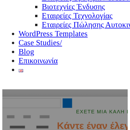
Βιοτεχνίες Ένδυσης
Εταιρείες Τεχνολογίας
Εταιρείες Πώλησης Αυτοκι
WordPress Templates
Case Studies/
Blog
Επικοινωνία