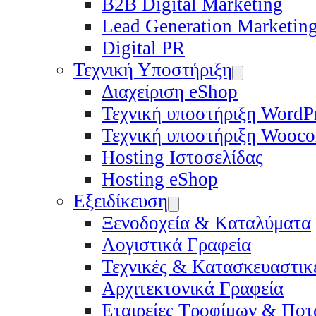
B2B Digital Marketing
Lead Generation Marketin
Digital PR
Τεχνική Υποστήριξη
Διαχείριση eShop
Τεχνική υποστήριξη WordP
Τεχνική υποστήριξη Wooc
Hosting Ιστοσελίδας
Hosting eShop
Εξειδίκευση
Ξενοδοχεία & Καταλύματα
Λογιστικά Γραφεία
Τεχνικές & Κατασκευαστικέ
Αρχιτεκτονικά Γραφεία
Εταιρείες Τροφίμων & Πο