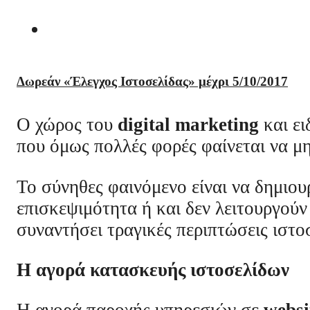
Δωρεάν «Έλεγχος Ιστοσελίδας» μέχρι 5/10/2017
Ο χώρος του
digital
marketing
και ει
που όμως πολλές φορές φαίνεται να 
Το σύνηθες φαινόμενο είναι να δημιουρ
επισκεψιμότητα ή και δεν λειτουργούν
συναντήσει τραγικές περιπτώσεις ιστο
Η αγορά κατασκευής ιστοσελίδων
Η αγορά παροχής υπηρεσιών σε
websi