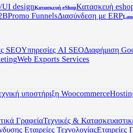
UI design
Κατασκευή eshop
Κατασκευή eShop
2B
Promo Funnels
Διασύνδεση με ERP
Land
ες SEO
Υπηρεσίες AI SEO
Διαφήμιση Go
eting
Web Exports Services
εχνική υποστήριξη Woocommerce
Hostin
τικά Γραφεία
Τεχνικές & Κατασκευαστικέ
Ένδυσης
Εταιρείες Τεχνολογίας
Εταιρείες