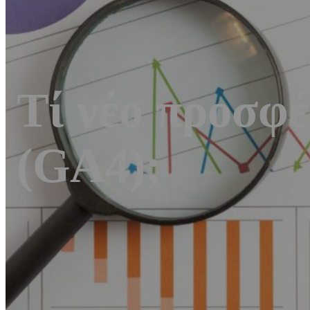
Τί νέο προσφέ
(GA4);