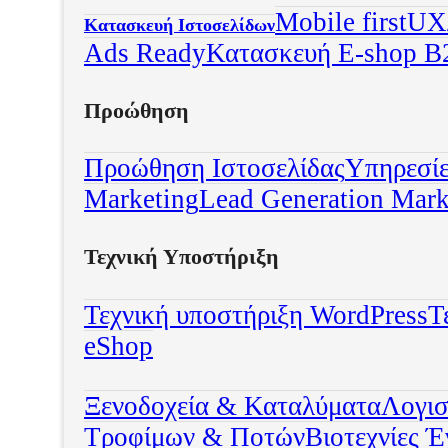
Mobile first
UX/
Κατασκευή Ιστοσελίδων
Ads Ready
Κατασκευή E-shop B
Προώθηση
Προώθηση Ιστοσελίδας
Υπηρεσί
Marketing
Lead Generation Mark
Τεχνική Υποστήριξη
Τεχνική υποστήριξη WordPress
Τ
eShop
Ξενοδοχεία & Καταλύματα
Λογισ
Τροφίμων & Ποτών
Βιοτεχνίες 