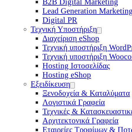
B2B Digital Marketing
Lead Generation Marketin
Digital PR
Τεχνική Υποστήριξη
Διαχείριση eShop
Τεχνική υποστήριξη WordP
Τεχνική υποστήριξη Wooc
Hosting Ιστοσελίδας
Hosting eShop
Εξειδίκευση
Ξενοδοχεία & Καταλύματα
Λογιστικά Γραφεία
Τεχνικές & Κατασκευαστικέ
Αρχιτεκτονικά Γραφεία
Εταιρείες Τροφίμων & Πο