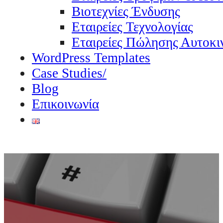
Βιοτεχνίες Ένδυσης
Εταιρείες Τεχνολογίας
Εταιρείες Πώλησης Αυτοκι
WordPress Templates
Case Studies/
Blog
Επικοινωνία