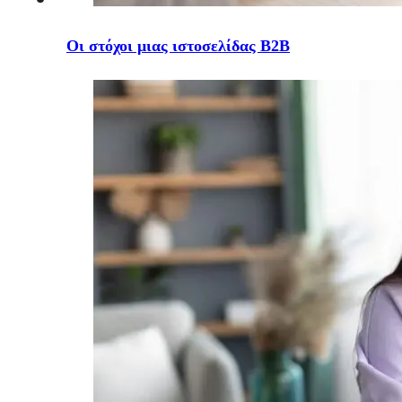
Οι στόχοι μιας ιστοσελίδας B2B