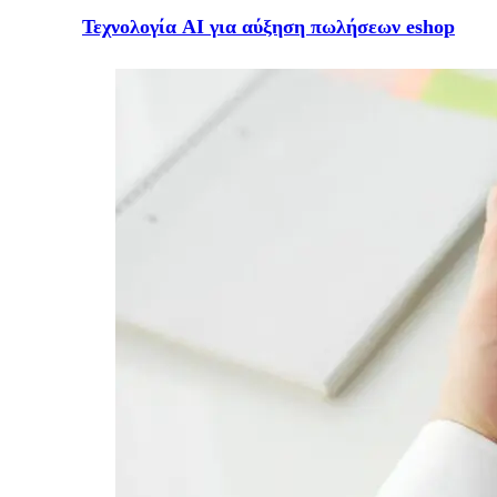
Τεχνολογία AI για αύξηση πωλήσεων eshop