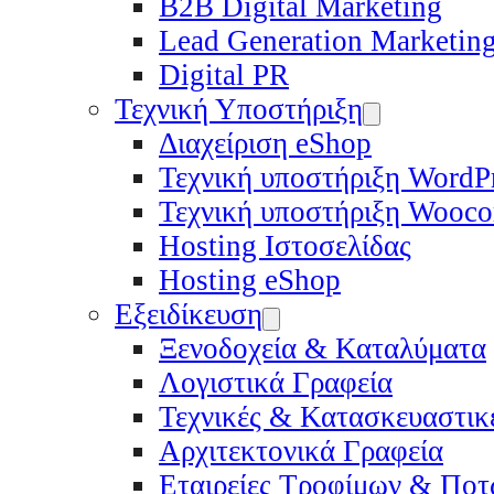
B2B Digital Marketing
Lead Generation Marketin
Digital PR
Τεχνική Υποστήριξη
Διαχείριση eShop
Τεχνική υποστήριξη WordP
Τεχνική υποστήριξη Wooc
Hosting Ιστοσελίδας
Hosting eShop
Εξειδίκευση
Ξενοδοχεία & Καταλύματα
Λογιστικά Γραφεία
Τεχνικές & Κατασκευαστικέ
Αρχιτεκτονικά Γραφεία
Εταιρείες Τροφίμων & Πο