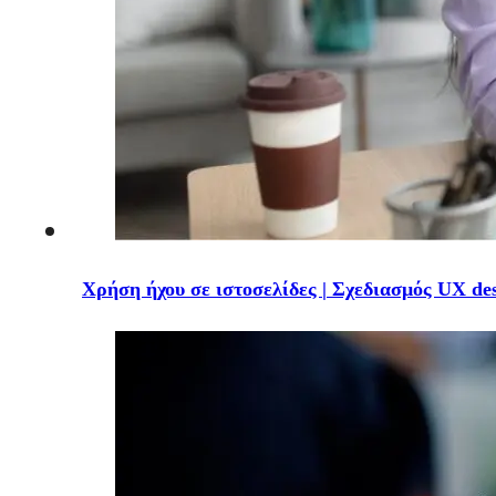
Χρήση ήχου σε ιστοσελίδες | Σχεδιασμός UX de