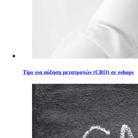
Tips για αύξηση μετατροπών (CRO) σε eshops